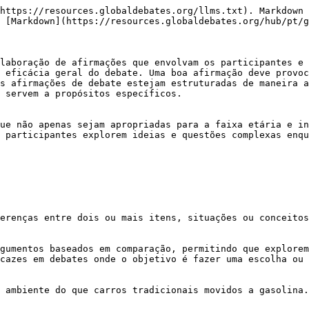
https://resources.globaldebates.org/llms.txt). Markdown 
 [Markdown](https://resources.globaldebates.org/hub/pt/g
laboração de afirmações que envolvam os participantes e 
 eficácia geral do debate. Uma boa afirmação deve provoc
s afirmações de debate estejam estruturadas de maneira a
 servem a propósitos específicos.

ue não apenas sejam apropriadas para a faixa etária e in
 participantes explorem ideias e questões complexas enqu
erenças entre dois ou mais itens, situações ou conceitos
gumentos baseados em comparação, permitindo que explorem
cazes em debates onde o objetivo é fazer uma escolha ou 
 ambiente do que carros tradicionais movidos a gasolina.