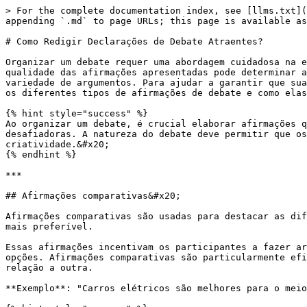
> For the complete documentation index, see [llms.txt](
appending `.md` to page URLs; this page is available as
# Como Redigir Declarações de Debate Atraentes?

Organizar um debate requer uma abordagem cuidadosa na e
qualidade das afirmações apresentadas pode determinar a
variedade de argumentos. Para ajudar a garantir que sua
os diferentes tipos de afirmações de debate e como elas
{% hint style="success" %}

Ao organizar um debate, é crucial elaborar afirmações q
desafiadoras. A natureza do debate deve permitir que os
criatividade.&#x20;

{% endhint %}

***

## Afirmações comparativas&#x20;

Afirmações comparativas são usadas para destacar as dif
mais preferível.

Essas afirmações incentivam os participantes a fazer ar
opções. Afirmações comparativas são particularmente efi
relação a outra.

**Exemplo**: "Carros elétricos são melhores para o meio