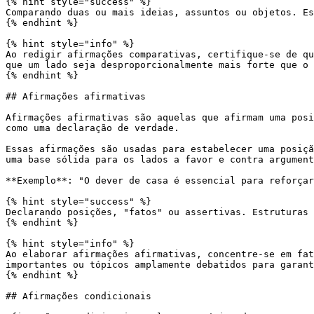
{% hint style="success" %}

Comparando duas ou mais ideias, assuntos ou objetos. Es
{% endhint %}

{% hint style="info" %}

Ao redigir afirmações comparativas, certifique-se de qu
que um lado seja desproporcionalmente mais forte que o 
{% endhint %}

## Afirmações afirmativas

Afirmações afirmativas são aquelas que afirmam uma posi
como uma declaração de verdade.

Essas afirmações são usadas para estabelecer uma posiçã
uma base sólida para os lados a favor e contra argument
**Exemplo**: "O dever de casa é essencial para reforçar
{% hint style="success" %}

Declarando posições, "fatos" ou assertivas. Estruturas 
{% endhint %}

{% hint style="info" %}

Ao elaborar afirmações afirmativas, concentre-se em fat
importantes ou tópicos amplamente debatidos para garant
{% endhint %}

## Afirmações condicionais
