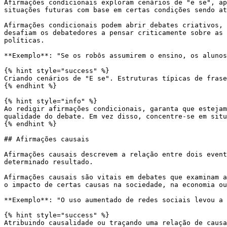
Afirmações condicionais exploram cenários de "e se", ap
situações futuras com base em certas condições sendo at
Afirmações condicionais podem abrir debates criativos, 
desafiam os debatedores a pensar criticamente sobre as 
políticas.

**Exemplo**: "Se os robôs assumirem o ensino, os alunos
{% hint style="success" %}

Criando cenários de "E se". Estruturas típicas de frase
{% endhint %}

{% hint style="info" %}

Ao redigir afirmações condicionais, garanta que estejam
qualidade do debate. Em vez disso, concentre-se em situ
{% endhint %}

## Afirmações causais

Afirmações causais descrevem a relação entre dois event
determinado resultado.

Afirmações causais são vitais em debates que examinam a
o impacto de certas causas na sociedade, na economia ou
**Exemplo**: "O uso aumentado de redes sociais levou a 
{% hint style="success" %}

Atribuindo causalidade ou traçando uma relação de causa