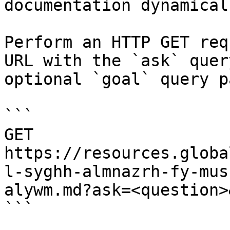
documentation dynamical
Perform an HTTP GET req
URL with the `ask` quer
optional `goal` query p
```

GET 
https://resources.globa
l-syghh-almnazrh-fy-mus
alywm.md?ask=<question>
```
