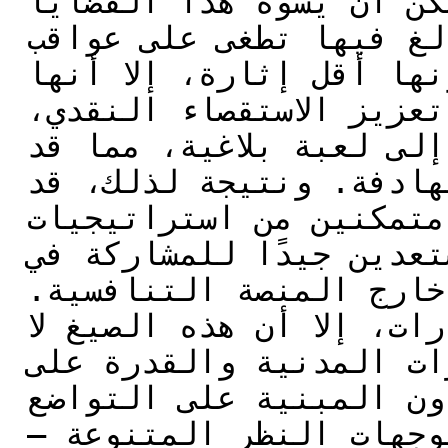
تفتقر إلى أساس واقعي. يمكن أن يُشوّه هذا القضايا 
الرئيسية، مع تأثيرات مبالغ فيها تطغى على عواقب 
واقعية ملحة، والتي رغم كونها أقل إثارة، إلا أنها 
تستحق اعتبارًا دقيقًا. بدلاً من تعزيز الاستقصاء النقدي، 
قد تتحول المناظرات أحيانًا إلى لعبة بلاغية، مما قد 
يقوض الحوار والمعرفة الهادفة. ونتيجة لذلك، قد 
يغادر الطلاب هذه المناظرات متمكنين من استراتيجيات 
الإقناع والبلاغة، لكن غير مستعدين جيدًا للمشاركة في 
مناقشات بناءة ومتنوعة تمتد خارج المنصة التنافسية. 
ومع أنها مفيدة لبعض المهارات، إلا أن هذه الصيغ لا 
تنمي دائماً بشكل شامل المهارات المدنية والقدرة على 
الجمع بين الخصومة والتعاون المبنية على التواضع 
والرحمة والاحترام والحساسية لوجهات النظر المتنوعة – 