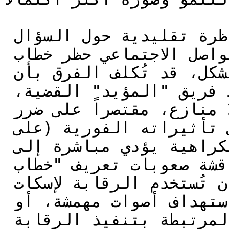
على سبيل المثال، تخيل مناظرة تقليدية حول السؤال 
"هل يجب على منصات التواصل الاجتماعي حظر خطاب 
الكراهية؟" في مثل هذا الشكل، قد تُكلف الفرق بأن 
تكون "مع" أو "ضد". قد يبسط فريق "المؤيد" القضية، 
مجادلاً بأن الرقابة جيدة بلا منازع، مقتصراً على ضرر 
خطاب الكراهية ومبالغاً في تأثيراته الفورية (على 
سبيل المثال، "خطاب الكراهية يؤدي مباشرة إلى 
العنف!"). قد يتجنبون مناقشة صعوبات تعريف "خطاب 
الكراهية"، والإمكانية أن تُستخدم الرقابة لإسكات 
المعارضة المشروعة أو استهداف أصوات مهمشة، أو 
التحديات العملية والمقايضة المرتبطة بتنفيذ الرقابة 