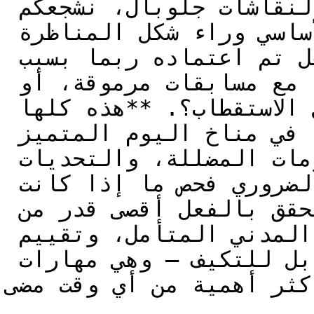
بينما نقدم لكم الشكل الفريد لنقاشات جلوبال، نشجعكم 
على التأمل في المنطق الأساسي وراء شكل المناظرة 
المعتمد حالياً في مؤسستكم. هل تم اعتماده ربما بسبب 
شعبيته الواسعة، أو توافقه مع مسابقات مرموقة، أو 
تصميمه المتأصل لتقليل الاستقطاب؟. **هذه كلها 
اعتبارات صالحة.** ومع ذلك، في مناخ اليوم المتميز 
بالاستقطاب السياسي، والمعلومات المضللة، والتحديات 
العالمية الملحة، **من الضروري فحص ما إذا كانت 
الصيغ التي نختارها تحقق بالفعل أقصى قدر من 
إمكاناتها في تعزيز** الخطاب المدني المتأمل، وتقييم 
الحجج النقدي، والتفكير القابل للتكيف – وهي مهارات 
أكثر أهمية من أي وقت مضى.