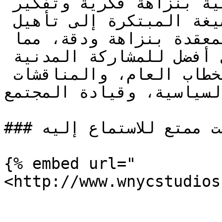
استكشاف القضايا الواقعية بنزاهة فكرية وتفكير 
استراتيجي. تهدف هذه الصيغة المبتكرة إلى تأهيل 
الطلاب لمواجهة القضايا المعقدة بنزاهة ودقة، مما 
يجهزهم في النهاية بشكل أفضل للمشاركة المدنية 
والمشاركة الهادفة في الخطاب العام، والمناقشات 
السياسية، وقيادة المجتمع.
### إليك بودكاست ممتع للاستماع إليه

{% embed url="
<http://www.wnycstudios