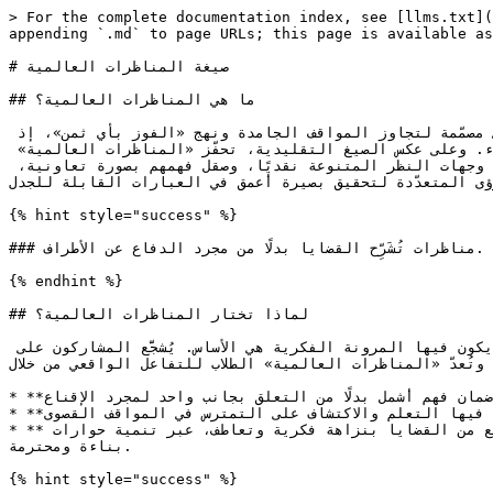
> For the complete documentation index, see [llms.txt](https://resources.globaldebates.org/llms.txt). Markdown versions of documentation pages are available by appending `.md` to page URLs; this page is available as [Markdown](https://resources.globaldebates.org/hub/ar/albda/syghh-almnazrat-alaalmyh.md).

# صيغة المناظرات العالمية

## ما هي المناظرات العالمية؟

تقدّم «المناظرات العالمية» صيغةً منظَّمة من أربع فرق، صُمِّمت عمدًا لتعزيز مناظرات أعمق وأسرع إيقاعًا وأكثر جذبًا. وهي مصمّمة لتجاوز المواقف الجامدة ونهج «الفوز بأي ثمن»، إذ تنمّي كفاءات حاسمة للتعامل مع البيئات المعقّدة: التعاون‑الخصامي، الزمالة الفكرية، الاستدلال المتدرّج، والاختلاف البنّاء. وعلى عكس الصيغ التقليدية، تحفّز «المناظرات العالمية» المشاركين على تجاوز ثنائية «مع» أو «ضد» نحو حوارات ديناميكية واقعية. يُتحدّى المشاركون لتوقّع الحجج المضادّة، وتحليل وجهات النظر المتنوعة نقديًا، وصقل فهمهم بصورة تعاونية، والتعامل بجدية مع الرؤى المتعدّدة لتحقيق بصيرة أعمق في العبارات القابلة للجدل.

{% hint style="success" %}

### مناظرات تُشَرِّح القضايا بدلًا من مجرد الدفاع عن الأطراف.

{% endhint %}

## لماذا تختار المناظرات العالمية؟

على عكس بعض الصيغ التقليدية التي تشجّع على التمسك غير المتزعزع بالمواقف المكلّفة، تهيئ «المناظرات العالمية» بيئة يكون فيها المرونة الفكرية هي الأساس. يُشجَّع المشاركون على مساءلة افتراضاتهم، والانخراط بمعنى مع وجهات النظر المخالِفة، وتطوير حجج تعكس تعقيد قضايا العالم الواقعي. وتُعدّ «المناظرات العالمية» الطلاب للتفاعل الواقعي من خلال:

* **تجنّب الرؤية النفقية:** تشجيع المشاركين على تقييم القضايا من منظور 360 درجة بدل التقيد بموقف مُسبق — ضمان فهم أشمل بدلًا من التعلق بجانب واحد لمجرد الإقناع.
* **تعزيز الخطاب المفتوح:** تُثني الصيغة عن التكتيكات الخصامية التي تخنق النقاش الهادف، وتخلق مساحة يتقدّم فيها التعلم والاكتشاف على التمترس في المواقف القصوى.
* **تنمية مهارات المشاركة المدنية:** من خلال تعزيز الحوار البنّاء، تُعدّ «المناظرات العالمية» الطلاب للانخراط عبر طيف واسع من القضايا بنزاهة فكرية وتعاطف، عبر تنمية حوارات بناءة ومحترمة.

{% hint style="success" %}

## لماذا تُقدَّم «المناظرات العالمية» بوصول مفتوح؟

لزيادة أثرها الاجتماعي، يجب أن تصل «المناظرات العالمية» إلى جمهور واسع، وأن تتكيّف مع سياقات ثقافية متنوعة، وأن تعزّز الروابط بالفعل المدني، خصوصًا في المجتمعات التي تمثل فيها متانة الديمقراطية هاجسًا ملحًا. يضمن الوصول المفتوح قدرة الصيغة على تحقيق النطاق والجدوى، وتمكين المجتمعات حول العالم من الانخراط بتروٍّ بدلًا من التصادم.
{% endhint %}

***

## ما الذي يميّز المناظرات العالمية؟

{% hint style="info" %}

## المناظرات العالمية: إعادة التفكير في صيغ المناظرة لمواجهة الاستقطاب

تقدّم صيغ المناظرة التقليدية بيئةً ثنائية وخصامية تكافئ عادة «الفائزين» بدلًا من تنمية الفهم الحقيقي. وهي تشجّع حتمًا إطار «نحن مقابل هم»، ما يقود إلى تفضيل الانتصار الرمزي على حساب المداولة المستمرة أو التسوية. يميل هذا الديناميك إلى تصلّب المواقف وتأجيج الاستقطاب — وهو ظاهرة موثّقة على نطاق واسع في أبحاث الاستقطاب. (*راجع:* [غرف الصدى، فقاعات الترشيح، والاستقطاب: مراجعة أدبيات](https://reutersinstitute.politics.ox.ac.uk/echo-chambers-filter-bubbles-and-polarisation-literature-review))

**المناظرات العالمية** يقدّم بديلًا. فصيغة المناظرة الديناميكية متعددة الأطراف (وتتضمن ديناميكيًا ثلاثة أو أربعة فرق) مع مداولة سريعة الإيقاع ومُنظَّمة تدفع المشاركين إلى ما وراء تفكير المحصلة الصفرية. يطوّر المشاركون التعاطف والدقة والفهم الأعمق للقضايا المعقدة عبر الانخراط مع وجهات نظر متعددة. كما تتطلّب البنية من المشاركين الاستعداد لمواقف متعددة، عبر تحدي الذهنية الثنائية وتعزيز المرونة الفكرية.
{% endhint %}

لأعمق ومهارات العالم الواقعي: